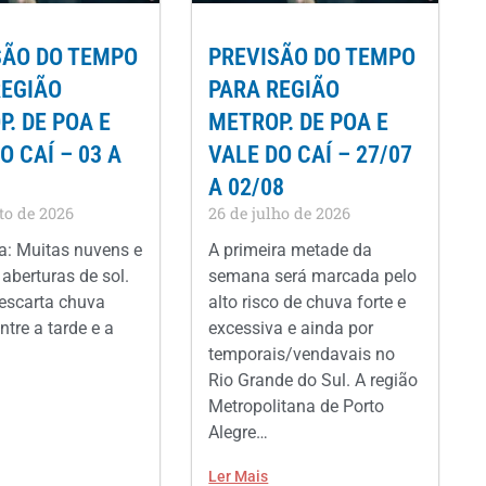
SÃO DO TEMPO
PREVISÃO DO TEMPO
REGIÃO
PARA REGIÃO
. DE POA E
METROP. DE POA E
O CAÍ – 03 A
VALE DO CAÍ – 27/07
A 02/08
to de 2026
26 de julho de 2026
: Muitas nuvens e
A primeira metade da
aberturas de sol.
semana será marcada pelo
escarta chuva
alto risco de chuva forte e
ntre a tarde e a
excessiva e ainda por
temporais/vendavais no
Rio Grande do Sul. A região
Metropolitana de Porto
Alegre…
Ler Mais