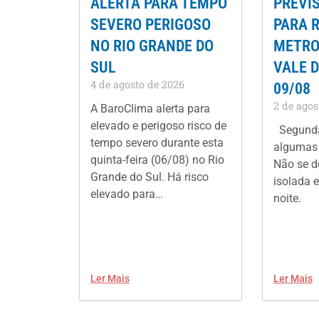
ALERTA PARA TEMPO
PREVI
SEVERO PERIGOSO
PARA 
NO RIO GRANDE DO
METROP
SUL
VALE D
4 de agosto de 2026
09/08
2 de agos
A BaroClima alerta para
elevado e perigoso risco de
Segunda
tempo severo durante esta
algumas 
quinta-feira (06/08) no Rio
Não se d
Grande do Sul. Há risco
isolada e
elevado para…
noite.
Ler Mais
Ler Mais