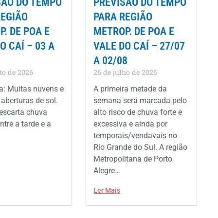
SÃO DO TEMPO
PREVISÃO DO TEMPO
REGIÃO
PARA REGIÃO
. DE POA E
METROP. DE POA E
O CAÍ – 03 A
VALE DO CAÍ – 27/07
A 02/08
to de 2026
26 de julho de 2026
: Muitas nuvens e
A primeira metade da
aberturas de sol.
semana será marcada pelo
escarta chuva
alto risco de chuva forte e
ntre a tarde e a
excessiva e ainda por
temporais/vendavais no
Rio Grande do Sul. A região
Metropolitana de Porto
Alegre…
Ler Mais