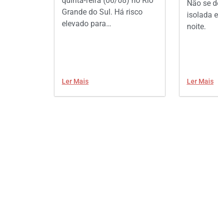
quinta-feira (06/08) no Rio
Não se d
Grande do Sul. Há risco
isolada e
elevado para…
noite.
Ler Mais
Ler Mais