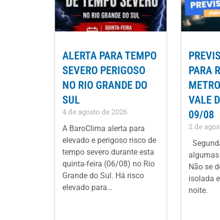
ALERTA PARA TEMPO
PREVI
SEVERO PERIGOSO
PARA 
NO RIO GRANDE DO
METROP
SUL
VALE D
4 de agosto de 2026
09/08
2 de agos
A BaroClima alerta para
elevado e perigoso risco de
Segunda
tempo severo durante esta
algumas 
quinta-feira (06/08) no Rio
Não se d
Grande do Sul. Há risco
isolada e
elevado para…
noite.