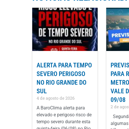
ALERTA PARA TEMPO
PREVI
SEVERO PERIGOSO
PARA 
NO RIO GRANDE DO
METROP
SUL
VALE D
4 de agosto de 2026
09/08
2 de agos
A BaroClima alerta para
elevado e perigoso risco de
Segunda
tempo severo durante esta
algumas 
quinta-feira (06/08) no Rio