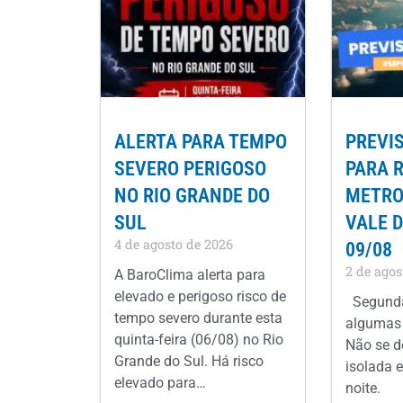
ALERTA PARA TEMPO
PREVI
SEVERO PERIGOSO
PARA 
NO RIO GRANDE DO
METROP
SUL
VALE D
4 de agosto de 2026
09/08
2 de agos
A BaroClima alerta para
elevado e perigoso risco de
Segunda
tempo severo durante esta
algumas 
quinta-feira (06/08) no Rio
Não se d
Grande do Sul. Há risco
isolada e
elevado para…
noite.