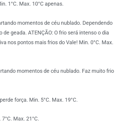
Min. 1°C. Max. 10°C apenas.
scartando momentos de céu nublado. Dependendo
co de geada. ATENÇÃO: O frio será intenso o dia
va nos pontos mais frios do Vale! Min. 0°C. Max.
cartando momentos de céu nublado. Faz muito frio
 perde força. Min. 5°C. Max. 19°C.
. 7°C. Max. 21°C.