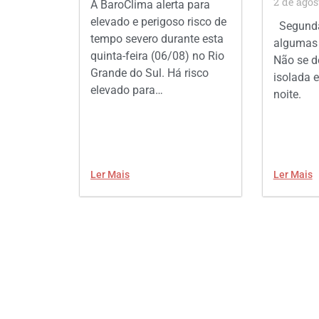
2 de agos
A BaroClima alerta para
elevado e perigoso risco de
Segunda
tempo severo durante esta
algumas 
quinta-feira (06/08) no Rio
Não se d
Grande do Sul. Há risco
isolada e
elevado para…
noite.
Ler Mais
Ler Mais