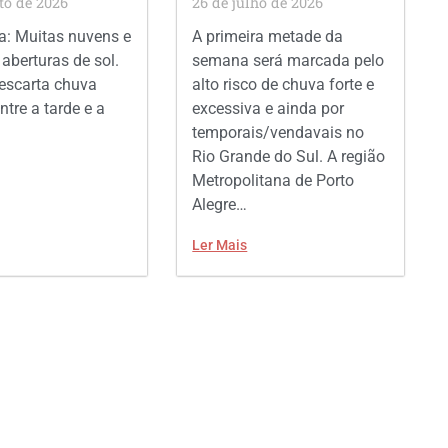
to de 2026
26 de julho de 2026
: Muitas nuvens e
A primeira metade da
aberturas de sol.
semana será marcada pelo
escarta chuva
alto risco de chuva forte e
ntre a tarde e a
excessiva e ainda por
temporais/vendavais no
Rio Grande do Sul. A região
Metropolitana de Porto
Alegre…
Ler Mais